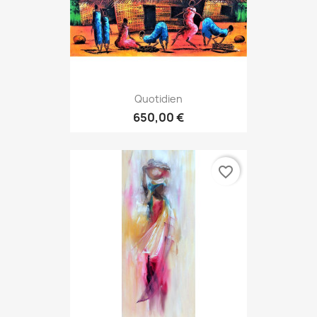
Quotidien
650,00 €
favorite_border