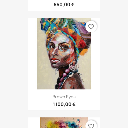
550,00 €
favorite_border
Brown Eyes
1 100,00 €
favorite_border