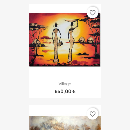
favorite_border
Village
650,00 €
favorite_border