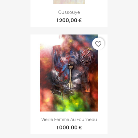
Oussouye
1 200,00 €
favorite_border
Vieille Femme Au Fourneau
1 000,00 €