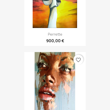
Perrette
900,00 €
favorite_border