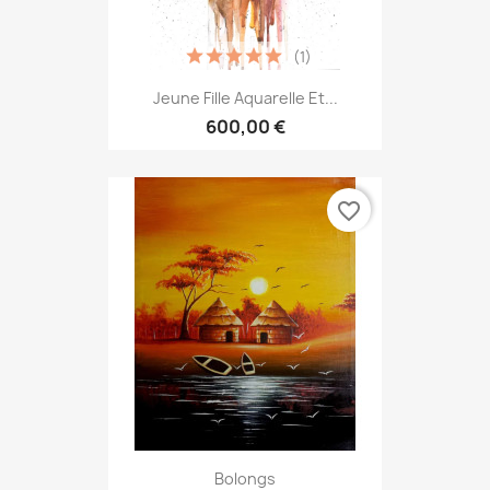
(1)
Jeune Fille Aquarelle Et...
600,00 €
favorite_border
Bolongs