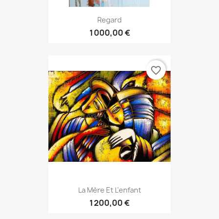
Regard
1 000,00 €
favorite_border
La Mère Et L'enfant
1 200,00 €